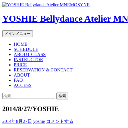
YOSHIE Bellydance Atelier
コ
メインメニュー
ン
HOME
テ
SCHEDULE
ン
ABOUT CLASS
ツ
INSTRUCTOR
へ
PRICE
ス
RESERVATION & CONTACT
キ
ABOUT
FAQ
ッ
ACCESS
プ
検
索:
2014/8/27/YOSHIE
2014年8月27日
yoshie
コメントする