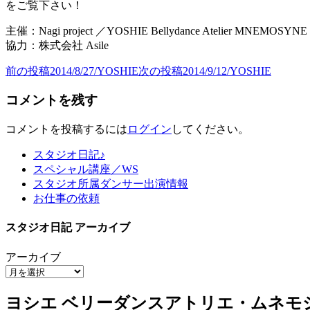
をご覧下さい！
主催：Nagi project ／YOSHIE Bellydance Atelier MNEMOSYNE
協力：株式会社 Asile
前の投稿
2014/8/27/YOSHIE
次の投稿
2014/9/12/YOSHIE
投
稿
コメントを残す
ナ
コメントを投稿するには
ログイン
してください。
ビ
スタジオ日記♪
ゲ
スペシャル講座／WS
ー
スタジオ所属ダンサー出演情報
お仕事の依頼
シ
ョ
スタジオ日記 アーカイブ
ン
アーカイブ
ヨシエ ベリーダンスアトリエ・ムネモ