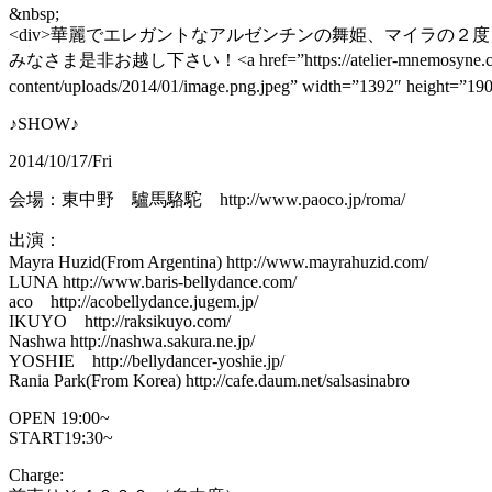
&nbsp;
<div>華麗でエレガントなアルゼンチンの舞姫、マイラの２
みなさま是非お越し下さい！<a href=”https://atelier-mnemosyne.com/wp-conte
content/uploads/2014/01/image.png.jpeg” width=”1392″ height=”19
♪SHOW♪
2014/10/17/Fri
会場：東中野 驢馬駱駝 http://www.paoco.jp/roma/
出演：
Mayra Huzid(From Argentina) http://www.mayrahuzid.com/
LUNA http://www.baris-bellydance.com/
aco http://acobellydance.jugem.jp/
IKUYO http://raksikuyo.com/
Nashwa http://nashwa.sakura.ne.jp/
YOSHIE http://bellydancer-yoshie.jp/
Rania Park(From Korea) http://cafe.daum.net/salsasinabro
OPEN 19:00~
START19:30~
Charge: