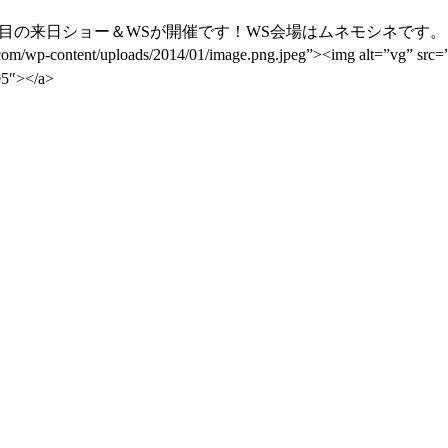
度目の来日ショー＆WSが開催です！WS会場はムネモシネです。
nt/uploads/2014/01/image.png.jpeg”><img alt=”vg” src=”ht
05″></a>