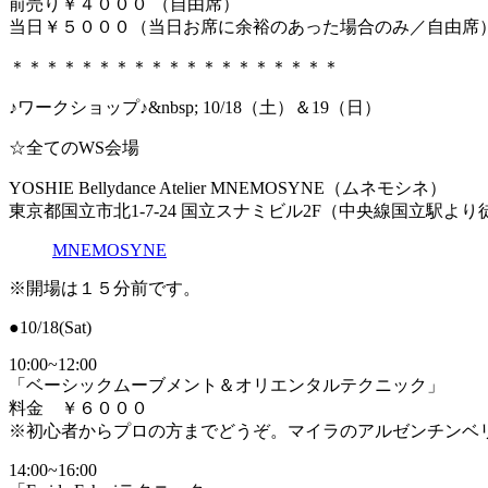
前売り￥４０００ （自由席）
当日￥５０００（当日お席に余裕のあった場合のみ／自由席
＊＊＊＊＊＊＊＊＊＊＊＊＊＊＊＊＊＊＊
♪ワークショップ♪&nbsp; 10/18（土）＆19（日）
☆全てのWS会場
YOSHIE Bellydance Atelier MNEMOSYNE（ムネモシネ）
東京都国立市北1-7-24 国立スナミビル2F（中央線国立駅よ
MNEMOSYNE
※開場は１５分前です。
●10/18(Sat)
10:00~12:00
「ベーシックムーブメント＆オリエンタルテクニック」
料金 ￥６０００
※初心者からプロの方までどうぞ。マイラのアルゼンチンベ
14:00~16:00