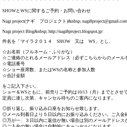
＊＊＊＊＊＊＊＊＊＊＊＊＊＊＊＊＊＊＊＊＊＊＊＊＊＊
SHOWとWSに関するご予約・お問い合わせ
Nagi project(ナギ プロジェクト)&nbsp; nagi8project@gmail.co
Nagi project Blog&nbsp; http://nagi8project.blogspot.jp/
件名を「マイラ２０１４ SHOW 又は WS」とし、
☆お名前（フルネーム・ふりがな）
☆ご連絡のとれるメールアドレス（必ずこちらからのメール
☆電話番号
☆ショー座席数、またはWSの名称と参加人数
☆合計金額
をご記入下さい。
ショー＆WSともに、前売りご予約は10/13（月）までとさせ
定員に達し次第、キャンセル待ちのご案内になります。
◎折り返し、振り込み口座をお知らせ致します。
◎メール到着日より５日以内にお振り込みください。ご入金
◎万が一、３日以内に返信が無い場合は別のメールアドレス
◎ご入金の無い場合は自動的にキャンセルになります。