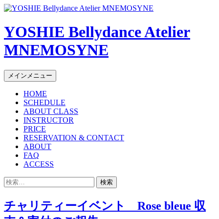
YOSHIE Bellydance Atelier
MNEMOSYNE
コ
メインメニュー
ン
HOME
テ
SCHEDULE
ン
ABOUT CLASS
ツ
INSTRUCTOR
へ
PRICE
ス
RESERVATION & CONTACT
キ
ABOUT
FAQ
ッ
ACCESS
プ
検
索:
チャリティーイベント Rose bleue 収