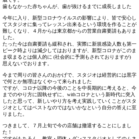
歯もなかった赤ちゃんが、歯が抜けるまでに成長しました
今年に入り、新型コロナウイルスの影響により、皆で安心し
てスタジオに集ってレッスン出来るという環境を作ることが
難しくなり、４月からは東京都からの営業自粛要請もありま
した。
たった今は自粛要請も緩和され、実際に新規感染人数も第一
ピーク時よりは減少してはおりますが、新型コロナがこのま
ま収まるとは個人的に (社会的に予測もされておりますが)
思えないでおります。
今まで周りの皆さんのおかげで、スタジオは経営的には黒字
で何とか無理はなくやって来られました
ですが、コロナ以降の今後のことを中長期的に考えると、今
までのやり方に固執せずに、withコロナという新時代に突入
したと思って、新しいやり方を考え実践していくことがスタ
ジオとしてはベストなのではないかなという自分の答えに至
りました。
つきまして、７月上旬で今の店舗は撤退することにしまし
た！
ですがもちろん、教室・団体・ダンススタジオとしてのムネ