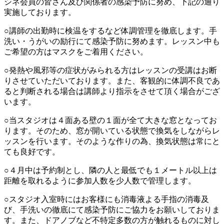
シネ会員の皆さん及び関係者の感染予防に努め、下記の通り
実施しております。
○講師の出勤時に検温をするなど体調管理を徹底します。手
洗い・うがいの励行にて感染予防に努めます。レッスン中も
ご希望の方はマスクをご着用ください。
○発熱や風邪等の症状がみられる方はレッスンの受講はお断
りさせていただいております。また、客観的に体調不良であ
ると判断される場合は講師より指示をさせて頂く場合がござ
います。
○当スタジオは４面ある壁の１面が全て大きな窓となってお
ります。そのため、窓が開いている状態で換気をしながらレ
ッスンを行います。そのような作りの為、換気状態は常にと
ても良好です。
○４月中は予約制とし、隣の人と最低でも１メートル以上は
距離を取れるように参加人数を少人数で管理します。
○スタジオ入室時にはお客様にも消毒液よる手指の消毒及
び、手洗いの徹底にて感染予防にご協力をお願いしておりま
す。また、ドアノブなど不特定多数の方が触れるものに対し