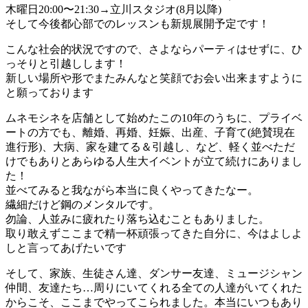
木曜日20:00〜21:30→立川スタジオ(8月以降)
そして今後都心部でのレッスンも新規展開予定です！
こんな社会的状況ですので、さよならパーティはせずに、ひ
っそりと引越しします！
新しい場所や形でまたみんなと笑顔でお会い出来ますように
と願っております
ムネモシネを店舗として始めたこの10年のうちに、プライベ
ートの方でも、離婚、再婚、妊娠、出産、子育て(絶賛現在
進行形)、大病、家を建てる＆引越し、など、軽く並べただ
けでもありとあらゆる人生大イベントが立て続けにありまし
た！
並べてみると我ながら本当に良くやってきたなー。
繊細だけど鋼のメンタルです。
勿論、人並みに疲れたり落ち込むこともありました。
取り敢えずここまで精一杯頑張ってきた自分に、今はよしよ
しと言ってあげたいです
そして、家族、生徒さん達、ダンサー友達、ミュージシャン
仲間、友達たち…周りにいてくれる全ての人達がいてくれた
からこそ、ここまでやってこられました。本当にいつもあり