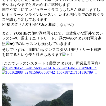
モシネは今までと変わらずに継続します
国立や立川にてレギュラークラスももちろん継続しますし、
レギュラーオンラインレッスン、いずれ都心部での新規クラ
ス開講も予定しております
(生徒の皆さんや社会状況と相談しながら!)
また、YOSHIEの住む湖畔周りにて、自然豊かな野外でのレ
ッスンや、週末ミニリトリート、緑の中のスタジオ(写真参
照
)でのレッスンも強化していきます
そしていずれ、湖畔にmyダンススタジオ兼リトリート施設
を建てるという夢と計画もあります
！
↓ここでレッスンスタート！藤野スタジオ、周辺風景写真♪