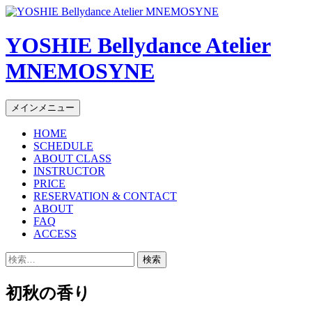
YOSHIE Bellydance Atelier
MNEMOSYNE
コ
メインメニュー
ン
HOME
テ
SCHEDULE
ン
ABOUT CLASS
ツ
INSTRUCTOR
へ
PRICE
ス
RESERVATION & CONTACT
キ
ABOUT
FAQ
ッ
ACCESS
プ
検
索:
初秋の香り