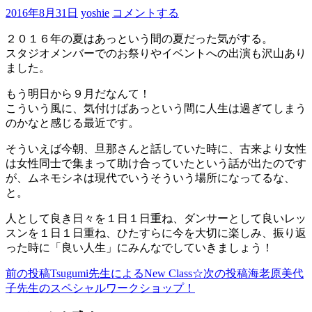
2016年8月31日
yoshie
コメントする
２０１６年の夏はあっという間の夏だった気がする。
スタジオメンバーでのお祭りやイベントへの出演も沢山あり
ました。
もう明日から９月だなんて！
こういう風に、気付けばあっという間に人生は過ぎてしまう
のかなと感じる最近です。
そういえば今朝、旦那さんと話していた時に、古来より女性
は女性同士で集まって助け合っていたという話が出たのです
が、ムネモシネは現代でいうそういう場所になってるな、
と。
人として良き日々を１日１日重ね、ダンサーとして良いレッ
スンを１日１日重ね、ひたすらに今を大切に楽しみ、振り返
った時に「良い人生」にみんなでしていきましょう！
前の投稿
Tsugumi先生によるNew Class☆
次の投稿
海老原美代
投
子先生のスペシャルワークショップ！
稿