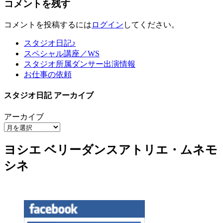
コメントを残す
ナ
ビ
コメントを投稿するには
ログイン
してください。
ゲ
スタジオ日記♪
ー
スペシャル講座／WS
スタジオ所属ダンサー出演情報
シ
お仕事の依頼
ョ
スタジオ日記 アーカイブ
ン
アーカイブ
ヨシエ ベリーダンスアトリエ・ムネモ
シネ