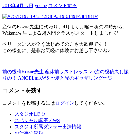
2018年4月17日
yoshie
コメントする
産休のKozue先生に代わり、4月より月曜日夜の20時から、
Wakana先生による超入門クラスがスタートしました♡
ベリーダンスが全くはじめての方も大歓迎です！
この機会に、是非お気軽に体験にお越し下さいね♪
前の投稿
Kozue先生 産休前ラストレッスン♪
次の投稿
久し振
投
りの！ ANGELmixWS 〜愛と光のギャザリング〜♡
稿
コメントを残す
ナ
ビ
コメントを投稿するには
ログイン
してください。
ゲ
スタジオ日記♪
ー
スペシャル講座／WS
スタジオ所属ダンサー出演情報
シ
お仕事の依頼