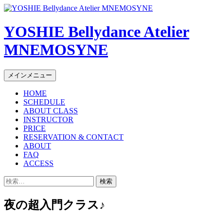
YOSHIE Bellydance Atelier
MNEMOSYNE
コ
メインメニュー
ン
HOME
テ
SCHEDULE
ン
ABOUT CLASS
ツ
INSTRUCTOR
へ
PRICE
ス
RESERVATION & CONTACT
キ
ABOUT
FAQ
ッ
ACCESS
プ
検
索:
夜の超入門クラス♪